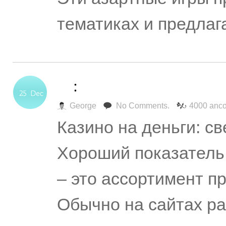
тематиках и предлаг
George
No Comments.
4000 anc
Казино на деньги: с
Хороший показатель
– это ассортимент п
Обычно на сайтах р