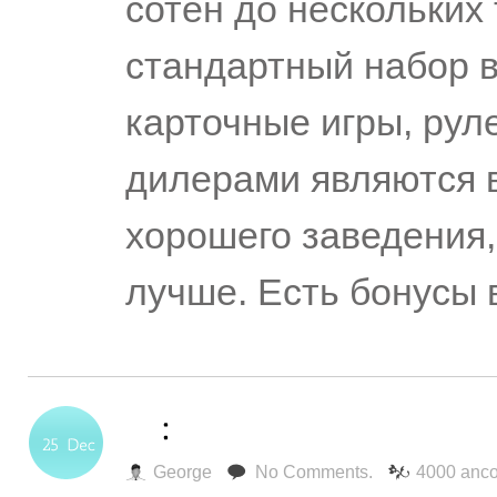
сотен до нескольких 
стандартный набор в
карточные игры, рул
дилерами являются 
хорошего заведения,
лучше. Есть бонусы 
George
No Comments.
4000 anc