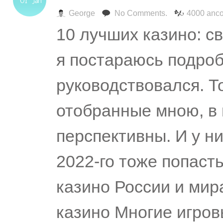
George
No Comments.
4000 anc
10 лучших казино: с
я постараюсь подроб
руководствовался. То
отобранные мною, в
перспективны. И у ни
2022-го тоже попаст
казино России и мир
казино Многие игро