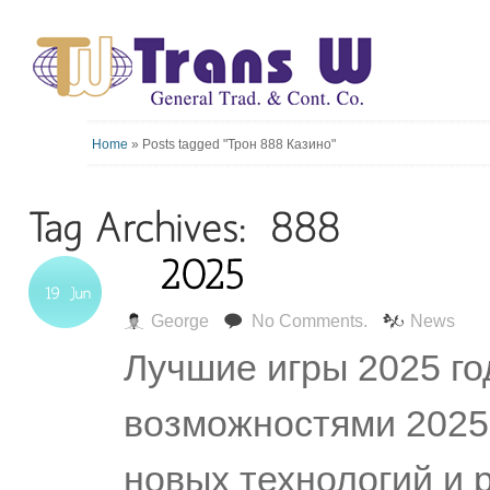
Home
»
Posts tagged "Трон 888 Казино"
George
No Comments.
News
Лучшие игры 2025 го
возможностями 2025 
новых технологий и