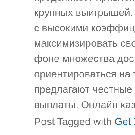
крупных выигрышей.
с высокими коэффиц
максимизировать сво
фоне множества дос
ориентироваться на 
предлагают честные
выплаты. Онлайн каз
Post Tagged with
Get 