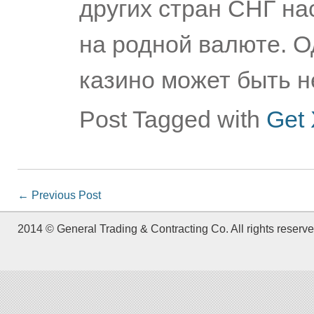
других стран СНГ на
на родной валюте. 
казино может быть н
Post Tagged with
Get 
←
Previous Post
2014 © General Trading & Contracting Co. All rights reserve