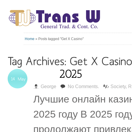
Home
»
Posts tagged "Get X Casino"
George
No Comments.
Society, R
Лучшие онлайн кази
2025 году В 2025 год
продолжают привлек