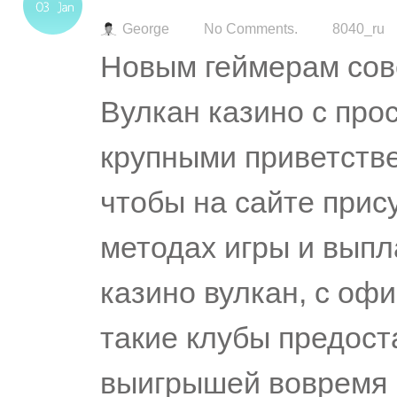
George
No Comments.
8040_ru
Новым геймерам сов
Вулкан казино с пр
крупными приветств
чтобы на сайте при
методах игры и выпл
казино вулкан, с оф
такие клубы предост
выигрышей вовремя 