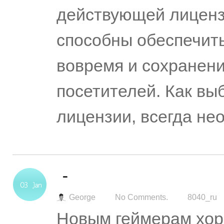
действующей лицензи
способны обеспечит
вовремя и сохранен
посетителей. Как вы
лицензии, всегда не
George
No Comments.
8040_ru
Новым геймерам хор