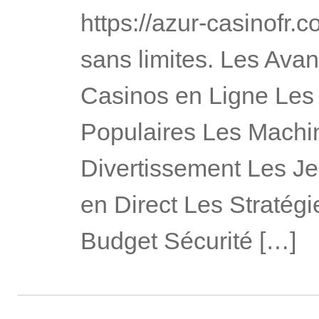
https://azur-casinofr.c
sans limites. Les Ava
Casinos en Ligne Les 
Populaires Les Machi
Divertissement Les Je
en Direct Les Stratégi
Budget Sécurité […]