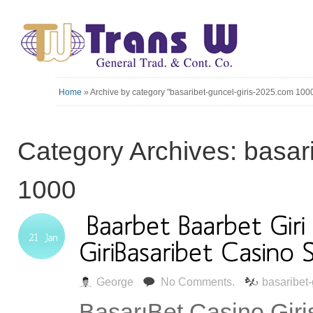
Home
»
Archive by category "basaribet-guncel-giris-2025.com 100
Category Archives: basar
1000
George
No Comments.
basaribet
BaşarıBet Casino Giri