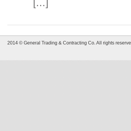
[…]
2014 © General Trading & Contracting Co. All rights reserve