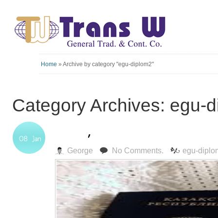
Home
»
Archive by category "egu-diplom2"
Category Archives: egu-
George
No Comments.
egu-diplo