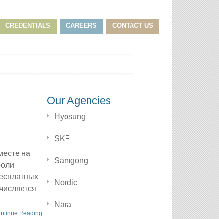
CREDENTIALS
CAREERS
CONTACT US
Our Agencies
Hyosung
SKF
месте на
Samgong
роли
бесплатных
Nordic
ачисляется
Nara
ntinue Reading