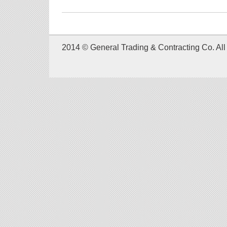
2014 © General Trading & Contracting Co. All 