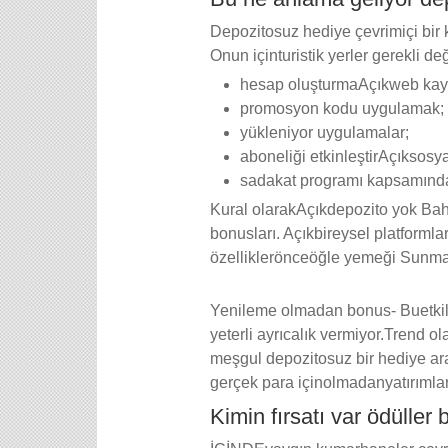
Depozitosuz hediye çevrimiçi bi
Onun içinturistik yerler gerekli de
hesap oluşturmaAçıkweb kay
promosyon kodu uygulamak;
yükleniyor uygulamalar;
aboneliği etkinleştirAçıksos
sadakat programı kapsamında 
Kural olarakAçıkdepozito yok Bahi
bonusları. Açıkbireysel platforml
özelliklerönceöğle yemeği Sunma
Yenileme olmadan bonus- Buetkili
yeterli ayrıcalık vermiyor.Trend 
meşgul depozitosuz bir hediye ara
gerçek para içinolmadanyatırımlar
Kimin fırsatı var ödüller