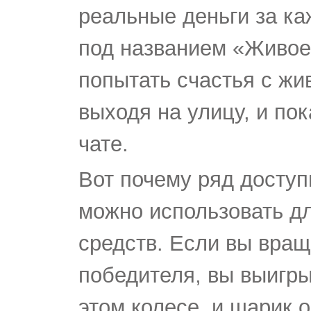
реальные деньги за ка
под названием «Живое 
попытать счастья с ж
выходя на улицу, и пок
чате.
Вот почему ряд доступ
можно использовать дл
средств. Если вы вращ
победителя, вы выигры
этом колесе, и шарик 