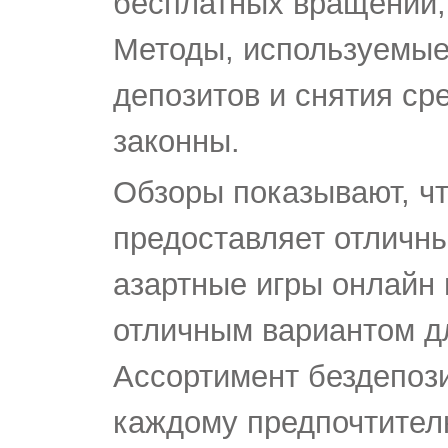
бесплатных вращений, 
Методы, используемые
депозитов и снятия ср
законны.
Обзоры показывают, чт
предоставляет отличны
азартные игры онлайн 
отличным вариантом дл
Ассортимент бездепоз
каждому предпочтител