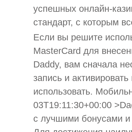
успешных онлайн-кази
стандарт, с которым вс
Если вы решите исполь
MasterCard для внесен
Daddy, вам сначала не
запись и активировать 
использовать. Мобильн
03T19:11:30+00:00 >D
с лучшими бонусами и