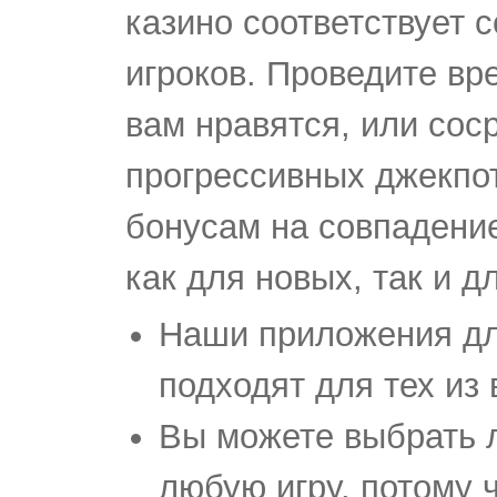
казино соответствует
игроков. Проведите вре
вам нравятся, или сос
прогрессивных джекпо
бонусам на совпадени
как для новых, так и д
Наши приложения дл
подходят для тех из 
Вы можете выбрать л
любую игру, потому 