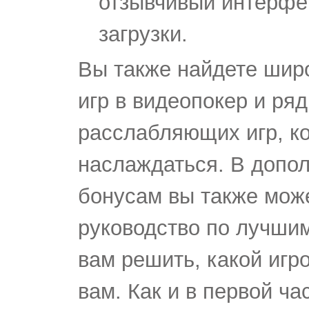
отзывчивый интерфе
загрузки.
Вы также найдете шир
игр в видеопокер и ря
расслабляющих игр, к
наслаждаться. В допо
бонусам вы также мож
руководство по лучшим
вам решить, какой игр
вам. Как и в первой ча