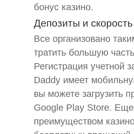
бонус казино.
Депозиты и скорость
Все организовано таки
тратить большую часть
Регистрация учетной за
Daddy имеет мобильную
вы можете загрузить п
Google Play Store. Ещ
преимуществом казино