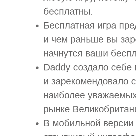
бесплатны.
Бесплатная игра пре
и чем раньше вы зар
начнутся ваши бесп
Daddy создало себе
и зарекомендовало с
наиболее уважаемых
рынке Великобритан
В мобильной версии