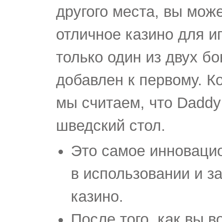
другого места, вы мож
отличное казино для и
только один из двух бо
добавлен к первому. К
мы считаем, что Daddy
шведский стол.
Это самое инновацио
в использовании и 
казино.
После того, как вы 