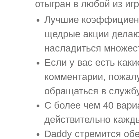
отыгран в любой из игр
Лучшие коэффициент
щедрые акции делаю
насладиться множес
Если у вас есть как
комментарии, пожалу
обращаться в служб
С более чем 40 вари
действительно кажды
Daddy стремится об