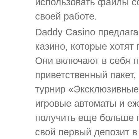
использовать файлы co
своей работе.
Daddy Casino предлага
казино, которые хотят 
Они включают в себя п
приветственный пакет, 
турнир «Эксклюзивные 
игровые автоматы и е
получить еще больше 
свой первый депозит в