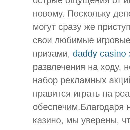
острые ощущения от иг
новому. Поскольку деп
могут сразу же приступ
свои любимые игровые
призами,
daddy casino
развлечения на ходу, 
набор рекламных акций
нравится играть на ре
обеспечим.Благодаря 
казино, мы уверены, ч