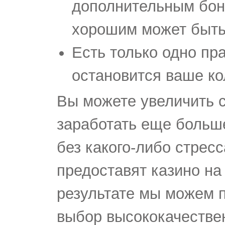
дополнительным бон
хорошим может быть
Есть только одно пра
остановится ваше ко
Вы можете увеличить с
заработать еще больше
без какого-либо стресс
предоставят казино на
результате мы можем 
выбор высококачестве