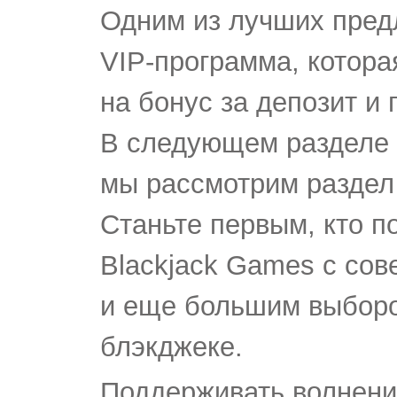
Одним из лучших пред
VIP-программа, котора
на бонус за депозит и
В следующем разделе 
мы рассмотрим раздел
Станьте первым, кто п
Blackjack Games с со
и еще большим выборо
блэкджеке.
Поддерживать волнение