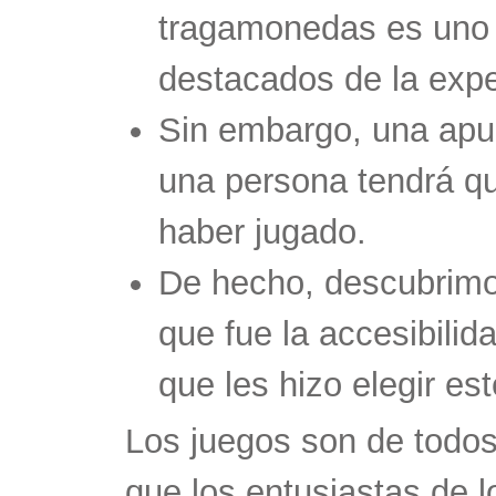
tragamonedas es uno 
destacados de la expe
Sin embargo, una apue
una persona tendrá q
haber jugado.
De hecho, descubrimo
que fue la accesibilida
que les hizo elegir es
Los juegos son de todos
que los entusiastas de 