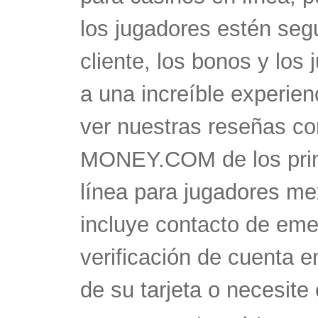
los jugadores estén segu
cliente, los bonos y los
a una increíble experien
ver nuestras reseñas co
MONEY.COM de los princ
línea para jugadores m
incluye contacto de eme
verificación de cuenta e
de su tarjeta o necesite