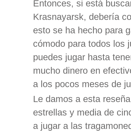
Entonces, si está busca
Krasnayarsk, debería c
esto se ha hecho para ga
cómodo para todos los 
puedes jugar hasta tener
mucho dinero en efectivo
a los pocos meses de ju
Le damos a esta reseña
estrellas y media de cin
a jugar a las tragamon