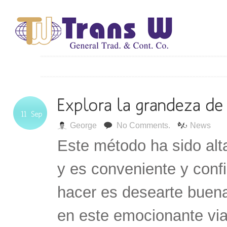
George
No Comments.
News
Este método ha sido alta
y es conveniente y confi
hacer es desearte buen
en este emocionante viaj