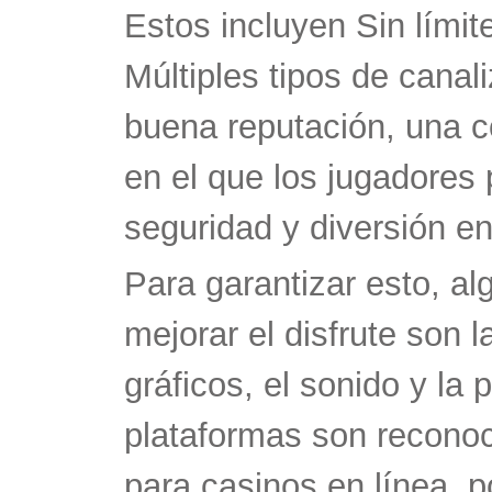
Estos incluyen Sin lími
Múltiples tipos de canal
buena reputación, una c
en el que los jugadores
seguridad y diversión en
Para garantizar esto, a
mejorar el disfrute son l
gráficos, el sonido y la
plataformas son recono
para casinos en línea, p