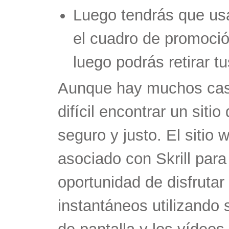
Luego tendrás que us
el cuadro de promoció
luego podrás retirar t
Aunque hay muchos casin
difícil encontrar un siti
seguro y justo. El siti
asociado con Skrill para
oportunidad de disfrutar
instantáneos utilizando 