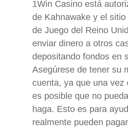
1Win Casino está autori
de Kahnawake y el sitio 
de Juego del Reino Unid
enviar dinero a otros c
depositando fondos en 
Asegúrese de tener su m
cuenta, ya que una vez
es posible que no pueda 
haga. Esto es para ayud
realmente pueden pagar e