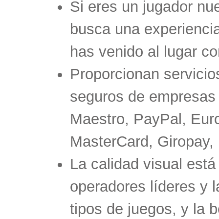
Si eres un jugador nu
busca una experiencia
has venido al lugar co
Proporcionan servicio
seguros de empresas 
Maestro, PayPal, Eur
MasterCard, Giropay, 
La calidad visual está 
operadores líderes y l
tipos de juegos, y la b