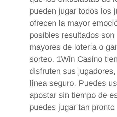
pueden jugar todos los j
ofrecen la mayor emoció
posibles resultados son
mayores de lotería o ga
sorteo. 1Win Casino tie
disfruten sus jugadores
línea seguro. Puedes u
apostar sin tiempo de es
puedes jugar tan pronto