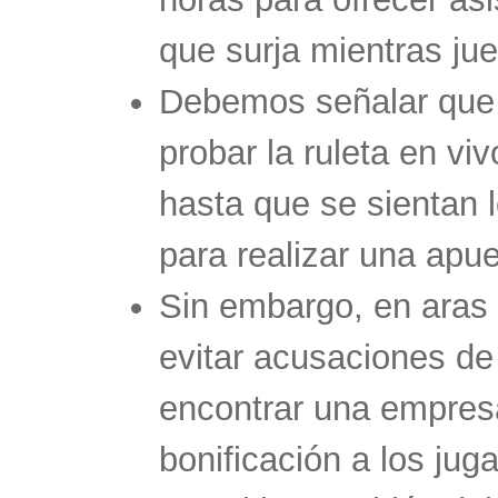
que surja mientras ju
Debemos señalar que 
probar la ruleta en viv
hasta que se sientan 
para realizar una apue
Sin embargo, en aras d
evitar acusaciones de p
encontrar una empresa
bonificación a los jug