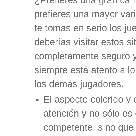
¿Prefieres una gran can
prefieres una mayor var
te tomas en serio los ju
deberías visitar estos s
completamente seguro y
siempre está atento a l
los demás jugadores.
El aspecto colorido y 
atención y no sólo es 
competente, sino que 