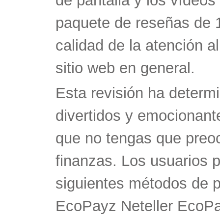
de pantalla y los vídeo
paquete de reseñas de 
calidad de la atención al
sitio web en general.
Esta revisión ha determ
divertidos y emocionant
que no tengas que preo
finanzas. Los usuarios 
siguientes métodos de p
EcoPayz Neteller EcoPa