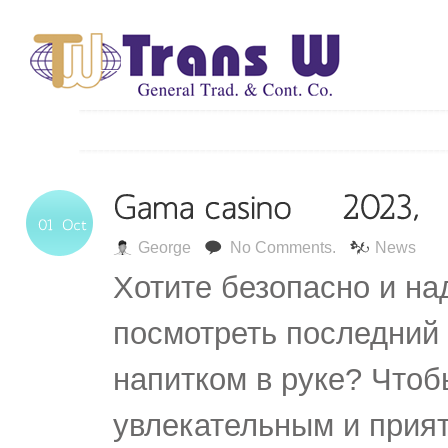
George
No Comments.
News
Хотите безопасно и на
посмотреть последний
напитком в руке? Чтоб
увлекательным и прия