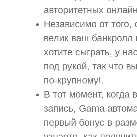
авторитетных онлайн
Независимо от того, 
велик ваш банкролл 
хотите сыграть, у на
под рукой, так что 
по-крупному!.
В тот момент, когда 
запись, Gama автом
первый бонус в разме
узнаете, как получит