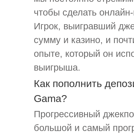
чтобы сделать онлайн-
Игрок, выигравший дже
сумму и казино, и поч
опыте, который он исп
выигрыша.
Как пополнить депози
Gama?
Прогрессивный джекп
большой и самый прог