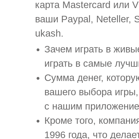
карта Mastercard или 
ваши Paypal, Neteller, 
ukash.
Зачем играть в живы
играть в самые лучш
Сумма денег, котору
вашего выбора игры,
с нашим приложение
Кроме того, компани
1996 года, что делае