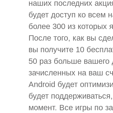
наших последних акция
будет доступ ко всем 
более 300 из которых 
После того, как вы сде
вы получите 10 беспл
50 раз больше вашего 
зачисленных на ваш сч
Android будет оптимизи
будет поддерживаться,
момент. Все игры по з