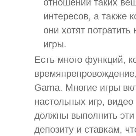
отношении таких вещ
интересов, а также 
они хотят потратить
игры.
Есть много функций, к
времяпрепровождение,
Gama. Многие игры вк
настольных игр, видео 
должны выполнить эти
депозиту и ставкам, ч