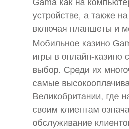
Gama как на компьютер
устройстве, а также н
включая планшеты и 
Мобильное казино Gam
игры в онлайн-казино 
выбор. Среди их мног
самые высокооплачива
Великобритании, где н
своим клиентам означа
обслуживание клиенто