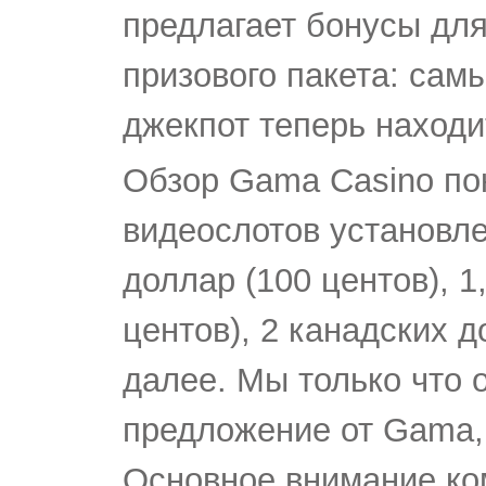
предлагает бонусы для
призового пакета: са
джекпот теперь находи
Обзор Gama Casino пок
видеослотов установле
доллар (100 центов), 1
центов), 2 канадских д
далее. Мы только что 
предложение от Gama, 
Основное внимание ком