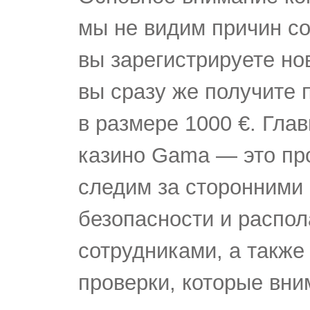
мы не видим причин со
вы зарегистрируете но
вы сразу же получите 
в размере 1000 €. Гла
казино Gama — это пр
следим за сторонними
безопасности и распо
сотрудниками, а такж
проверки, которые вни