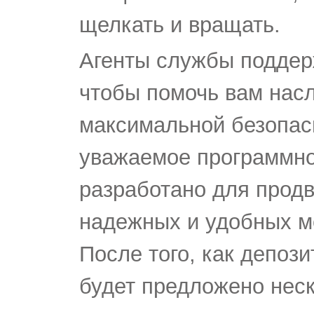
щелкать и вращать.
Агенты службы поддер
чтобы помочь вам насл
максимальной безопас
уважаемое программно
разработано для прод
надежных и удобных м
После того, как депози
будет предложено нес