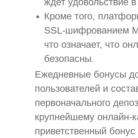
ждет удовольствие в
Кроме того, платфо
SSL-шифрованием McA
что означает, что он
безопасны.
Ежедневные бонусы до
пользователей и соста
первоначального депоз
крупнейшему онлайн-к
приветственный бонус