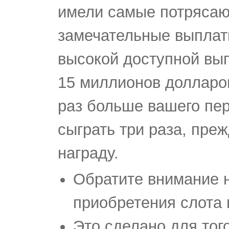
имели самые потряса
замечательные выплат
высокой доступной вы
15 миллионов долларов
раз больше вашего пер
сыграть три раза, пре
награду.
Обратите внимание н
приобретения слота 
Это сделано для тог