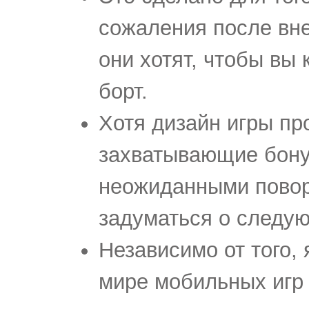
сожаления после вне
они хотят, чтобы вы
борт.
Хотя дизайн игры про
захватывающие бону
неожиданными повор
задуматься о следу
Независимо от того,
мире мобильных игр 