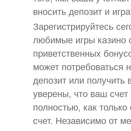
вносить депозит и игра
Зарегистрируйтесь сего
любимые игры казино 
приветственных бонус
может потребоваться н
депозит или получить 
уверены, что ваш счет 
полностью, как только
счет. Независимо от м