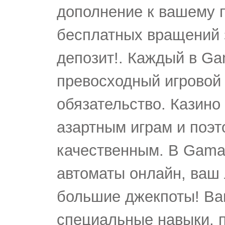
дополнение к вашему п
бесплатных вращений
депозит!. Каждый в G
превосходный игровой
обязательство. Казино
азартным играм и поэ
качественным. В Gama
автоматы онлайн, ваш
большие джекпоты! Ва
специальные навыки, 