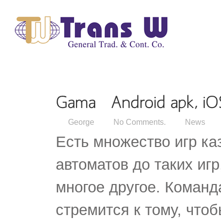
George
No Comments.
News
Есть множество игр ка
автоматов до таких игр
многое другое. Коман
стремится к тому, что