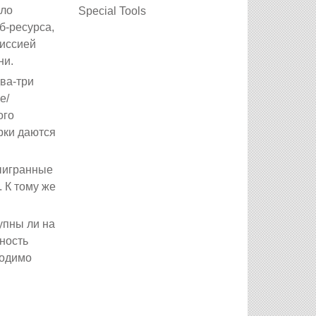
сло
Special Tools
б-ресурса,
иссией
ни.
ва-три
е/
ого
рки даются
выигранные
 К тому же
упны ли на
ность
ходимо