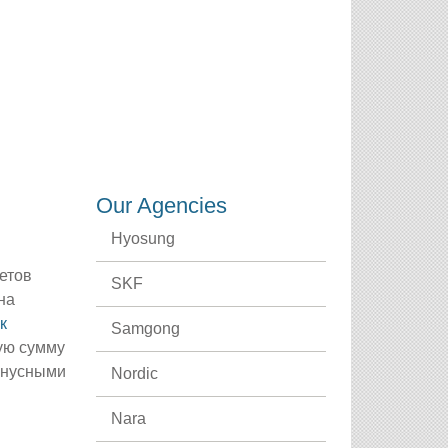
CREDENTIALS
CAREERS
CONTACT US
Our Agencies
Hyosung
етов
SKF
на
к
Samgong
ую сумму
онусными
Nordic
Nara