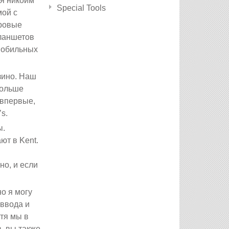
ая никоим
Special Tools
мой с
гровые
планшетов
 мобильных
зино. Наш
больше
 впервые,
s.
ы.
ют в Kent.
но, и если
о я могу
 ввода и
отя мы в
, вы также