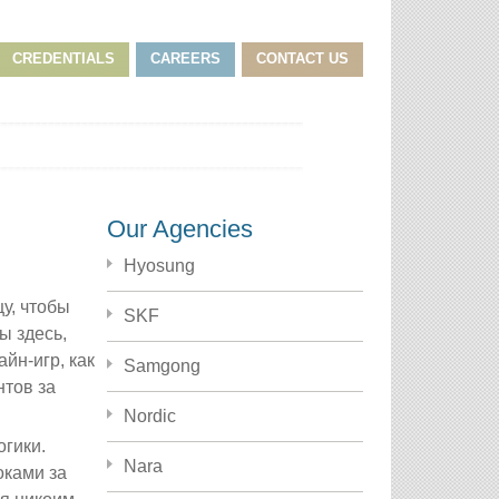
CREDENTIALS
CAREERS
CONTACT US
Our Agencies
Hyosung
у, чтобы
SKF
ы здесь,
йн-игр, как
Samgong
нтов за
Nordic
гики.
Nara
оками за