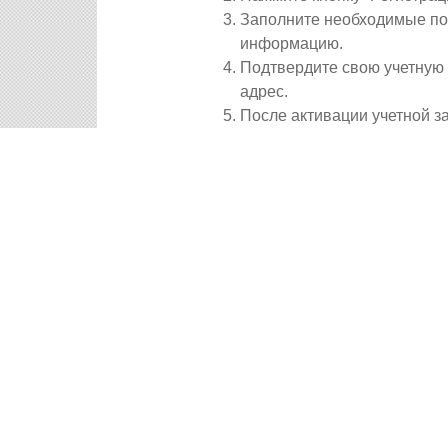
Заполните необходимые пол
информацию.
Подтвердите свою учетную 
адрес.
После активации учетной за