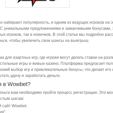
о набирают популярность, и одним из ведущих игроков на 
. С уникальными предложениями и заманчивыми бонусами, 
ых игроков, так и новичков. В этой статье мы подробно рас
ньги, чтобы увеличить свои шансы на выигрыш.
 для азартных игр, где игроки могут делать ставки на раз
астольные игры и живые казино. Платформа предлагает пол
окий выбор игр и привлекательные бонусы, что делает его
ытать удачу и заработать деньги.
я в Wowbet?
еньги вам необходимо пройти процесс регистрации. Это м
остым шагам:
 сайт Wowbet.
ия”.