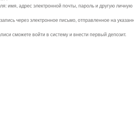
я: имя, адрес электронной почты, пароль и другую личную
запись через электронное письмо, отправленное на указан
писи сможете войти в систему и внести первый депозит.