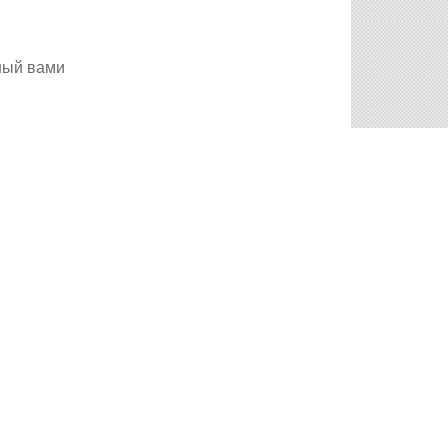
ный вами