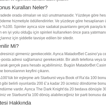
onus Kuralları Neler?
un vadede orada olmaları ve sizi unutmamasıdır. Yüzdeye göre hes
i ödeme hizmetiyle ödüllendirirler. Ve yüzdeye göre hesaplanan
e %100. Spinler ayrıca size sadakat puanlarını gerçek parayla 
n iyi yolu olduğu için spinleri kullanırken önce para yatırmanı
larınız için şiddetle tavsiye edilen bir sitedir.
ilir Mi?
 adresinizi girmeniz gerekecektir. Ayrıca MatadorBet Casino’ya c
-posta adresi sağlamanız gerekecektir. Bir akıllı telefona veya t
olarak gerçek para hesabı açabilirsiniz. Bugün MatadorBet Casi
e bonuslarının keyfini çıkarın.
%100’lük bir eşleşme artı Starburst veya Book of Ra’da 100 bon
t gibi belirli oyunlarda 200 £’a kadar 20 ücretsiz döndürme bon
öndürme vardır. Ayrıca The Dark Knight’da 20 bedava dönüşle 3
iniz ve Starburst’ta 100 dönüş alabileceğiniz bir parti bonusu d
itesi Hakkında