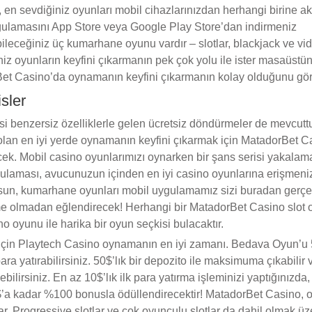
 en sevdiğiniz oyunları mobil cihazlarınızdan herhangi birine ak
gulamasını App Store veya Google Play Store’dan indirmeniz
bileceğiniz üç kumarhane oyunu vardır – slotlar, blackjack ve vi
iz oyunların keyfini çıkarmanın pek çok yolu ile ister masaüstün
et Casino’da oynamanın keyfini çıkarmanın kolay olduğunu gör
sler
si benzersiz özelliklerle gelen ücretsiz döndürmeler de mevcuttu
an en iyi yerde oynamanın keyfini çıkarmak için MatadorBet C
k. Mobil casino oyunlarımızı oynarken bir şans serisi yakalama
laması, avucunuzun içinden en iyi casino oyunlarına erişmeniz
olsun, kumarhane oyunları mobil uygulamamız sizi buradan gerç
e olmadan eğlendirecek! Herhangi bir MatadorBet Casino slot 
o oyunu ile harika bir oyun seçkisi bulacaktır.
rı için Playtech Casino oynamanın en iyi zamanı. Bedava Oyun’u
ra yatırabilirsiniz. 50$’lık bir depozito ile maksimuma çıkabilir
lirsiniz. En az 10$’lık ilk para yatırma işleminizi yaptığınızda
$’a kadar %100 bonusla ödüllendirecektir! MatadorBet Casino, 
tlar, Progressive slotlar ve çok oyunculu slotlar da dahil olmak üz