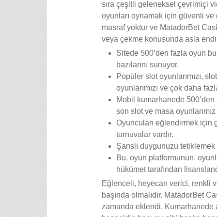
sıra çeşitli geleneksel çevrimiçi v
oyunları oynamak için güvenli ve g
masraf yoktur ve MatadorBet Casi
veya çekme konusunda asla endi
Sitede 500’den fazla oyun bu
bazılarını sunuyor.
Popüler slot oyunlarımızı, slo
oyunlarımızı ve çok daha fazl
Mobil kumarhanede 500’den fa
son slot ve masa oyunlarımız
Oyuncuları eğlendirmek için gün
turnuvalar vardır.
Şanslı duygunuzu tetiklemek 
Bu, oyun platformunun, oyunl
hükümet tarafından lisansland
Eğlenceli, heyecan verici, renkli v
başında olmalıdır. MatadorBet Ca
zamanda eklendi. Kumarhanede ay