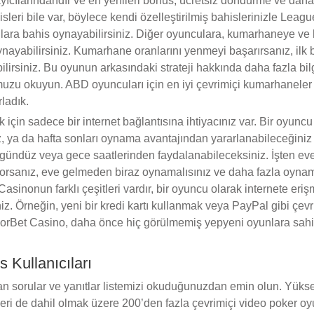
layıcılarındandır ve en yenileri bonus, ücretsiz döndürme ve dah
ahisleri bile var, böylece kendi özelleştirilmiş bahislerinizle Leagu
lara bahis oynayabilirsiniz. Diğer oyunculara, kumarhaneye ve 
oynayabilirsiniz. Kumarhane oranlarını yenmeyi başarırsanız, ilk 
abilirsiniz. Bu oyunun arkasındaki strateji hakkında daha fazla bi
uzu okuyun. ABD oyuncuları için en iyi çevrimiçi kumarhaneler
rladık.
çin sadece bir internet bağlantısına ihtiyacınız var. Bir oyuncu
z, ya da hafta sonları oynama avantajından yararlanabileceğiniz
ündüz veya gece saatlerinden faydalanabileceksiniz. İşten ev
orsanız, eve gelmeden biraz oynamalısınız ve daha fazla oynam
inonun farklı çeşitleri vardır, bir oyuncu olarak internete eriş
niz. Örneğin, yeni bir kredi kartı kullanmak veya PayPal gibi çevr
rBet Casino, daha önce hiç görülmemiş yepyeni oyunlara sah
 Kullanıcıları
an sorular ve yanıtlar listemizi okuduğunuzdan emin olun. Yükse
ri de dahil olmak üzere 200’den fazla çevrimiçi video poker o