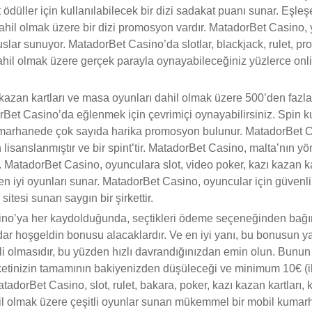
 ödüller için kullanılabilecek bir dizi sadakat puanı sunar. Eşle
dahil olmak üzere bir dizi promosyon vardır. MatadorBet Casino, 
slar sunuyor. MatadorBet Casino’da slotlar, blackjack, rulet, pro
ahil olmak üzere gerçek parayla oynayabileceğiniz yüzlerce onl
ı kazan kartları ve masa oyunları dahil olmak üzere 500’den fazl
rBet Casino’da eğlenmek için çevrimiçi oynayabilirsiniz. Spin
kumarhanede çok sayıda harika promosyon bulunur. MatadorBet 
 lisanslanmıştır ve bir spint’tir. MatadorBet Casino, malta’nın yö
ır. MatadorBet Casino, oyunculara slot, video poker, kazı kazan ka
en iyi oyunları sunar. MatadorBet Casino, oyuncular için güvenli
sitesi sunan saygın bir şirkettir.
sino’ya her kaydolduğunda, seçtikleri ödeme seçeneğinden bağı
r hoşgeldin bonusu alacaklardır. Ve en iyi yanı, bu bonusun y
rli olmasıdır, bu yüzden hızlı davrandığınızdan emin olun. Bunun
ketinizin tamamının bakiyenizden düşüleceği ve minimum 10€ (i
MatadorBet Casino, slot, rulet, bakara, poker, kazı kazan kartları,
il olmak üzere çeşitli oyunlar sunan mükemmel bir mobil kumarh