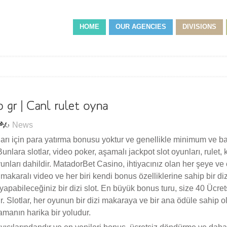
HOME
OUR AGENCIES
DIVISIONS
News
ları için para yatırma bonusu yoktur ve genellikle minimum ve ba
unlara slotlar, video poker, aşamalı jackpot slot oyunları, rulet, k
nları dahildir. MatadorBet Casino, ihtiyacınız olan her şeye ve
 makaralı video ve her biri kendi bonus özelliklerine sahip bir di
apabileceğiniz bir dizi slot. En büyük bonus turu, size 40 Ücre
 Slotlar, her oyunun bir dizi makaraya ve bir ana ödüle sahip o
anın harika bir yoludur.