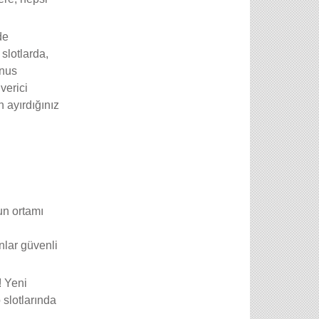
de
slotlarda,
onus
verici
 ayırdığınız
yun ortamı
nlar güvenli
! Yeni
slotlarında