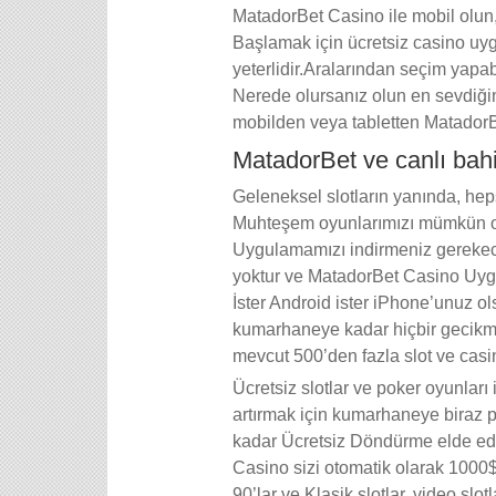
MatadorBet Casino ile mobil olun,
Başlamak için ücretsiz casino uy
yeterlidir.Aralarından seçim yapa
Nerede olursanız olun en sevdiğin
mobilden veya tabletten MatadorB
MatadorBet ve canlı bahi
Geleneksel slotların yanında, hep
Muhteşem oyunlarımızı mümkün ol
Uygulamamızı indirmeniz gerekece
yoktur ve MatadorBet Casino Uygu
İster Android ister iPhone’unuz 
kumarhaneye kadar hiçbir gecikm
mevcut 500’den fazla slot ve casin
Ücretsiz slotlar ve poker oyunla
artırmak için kumarhaneye biraz pa
kadar Ücretsiz Döndürme elde edebi
Casino sizi otomatik olarak 1000
90’lar ve Klasik slotlar, video slo