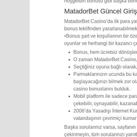
hoşgeldin bonusu gibi başka bonu
MatadorBet Güncel Giriş 
MatadorBet Casino’da ilk para y
bonus teklifinden yararlanabilmek 
•Bonus şart ve koşullarının bir öz
oyunlar ve herhangi bir kazancı çe
Bonus, hem ücretsiz dönüşler
O zaman MatadorBet Casino, k
Seçtiğiniz oyuna bağlı olarak,
Parmaklarınızın ucunda bu k
başlayacağınızı bilmek zor ola
casino bonuslarını bulduk.
Mobil platform ile sadece par
çekebilir, oynayabilir, kazanab
2006’da Yasadışı İnternet Ku
vatandaşının çevrimiçi kumar
Başka sorularınız varsa, sayfanın
çekinmeyin, tüm sorularınızı yan