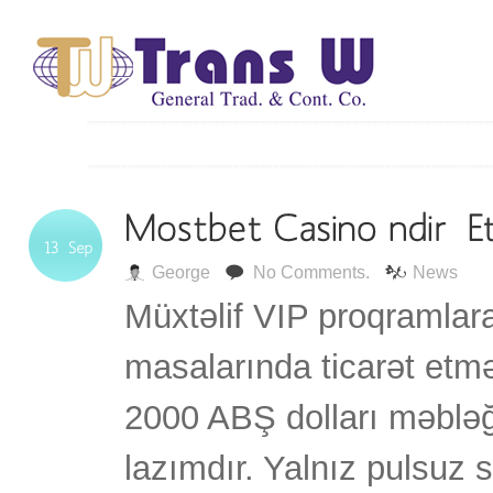
George
No Comments.
News
Müxtəlif VIP proqramla
masalarında ticarət etm
2000 ABŞ dolları məblə
lazımdır. Yalnız pulsuz 