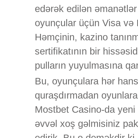
edərək edilən əmanətlər i
oyunçular üçün Visa və M
Həmçinin, kazino tanı
sertifikatının bir hissəsi
pulların yuyulmasına qa
Bu, oyunçulara hər hans
quraşdırmadan oyunlara 
Mostbet Casino-da yeni
əvvəl xoş gəlmisiniz pak
edirik. Bu o deməkdir ki, 