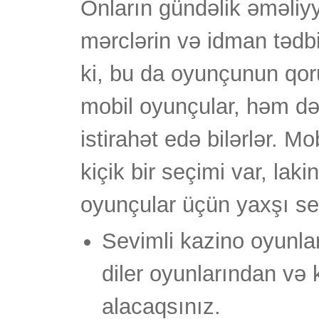
Onların gündəlik əməliyy
mərclərin və idman tədbi
ki, bu da oyunçunun qor
mobil oyunçular, həm də
istirahət edə bilərlər. M
kiçik bir seçimi var, lak
oyunçular üçün yaxşı se
Sevimli kazino oyunla
diler oyunlarından və
alacaqsınız.