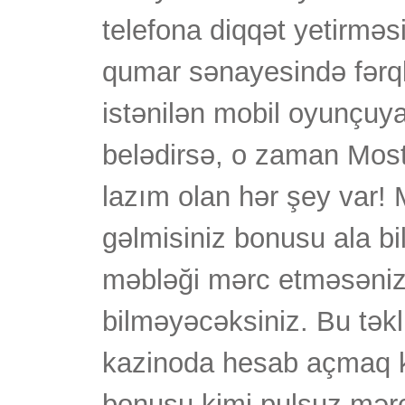
telefona diqqət yetirmə
qumar sənayesində fərqlə
istənilən mobil oyunçuya
belədirsə, o zaman Most
lazım olan hər şey var!
gəlmisiniz bonusu ala bi
məbləği mərc etməsəniz,
bilməyəcəksiniz. Bu tək
kazinoda hesab açmaq ki
bonusu kimi pulsuz mərcl