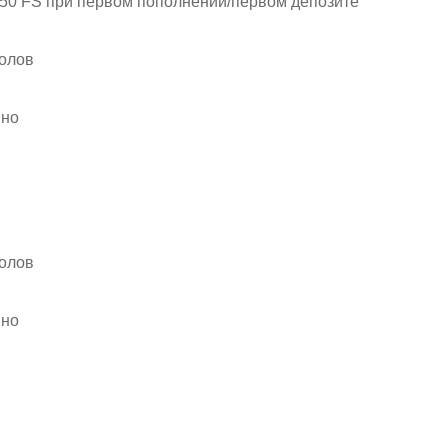
 250 FS при первом пополнении/первом депозите
толов
ино
толов
ино