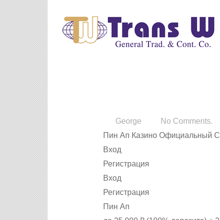
George
No Comments.
Пин Ап Казино Официальный Са
Вход
Регистрация
Вход
Регистрация
Пин Ап