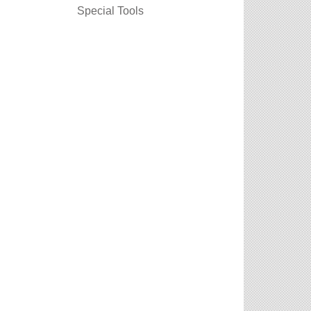
Special Tools