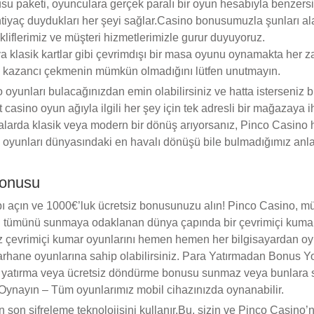
u paketi, oyunculara gerçek paralı bir oyun hesabıyla benzers
tiyaç duydukları her şeyi sağlar.Casino bonusumuzla şunları al
ekliflerimiz ve müşteri hizmetlerimizle gurur duyuyoruz.
ya klasik kartlar gibi çevrimdışı bir masa oyunu oynamakta her
dan kazancı çekmenin mümkün olmadığını lütfen unutmayın.
o oyunları bulacağınızdan emin olabilirsiniz ve hatta isterseniz b
casino oyun ağıyla ilgili her şey için tek adresli bir mağazaya i
alarda klasik veya modern bir dönüş arıyorsanız, Pinco Casino 
 oyunları dünyasındaki en havalı dönüşü bile bulmadığımız an
Bonusu
ı açın ve 1000€’luk ücretsiz bonusunuzu alın! Pinco Casino, mü
nın tümünü sunmaya odaklanan dünya çapında bir çevrimiçi kuma
niz çevrimiçi kumar oyunlarını hemen hemen her bilgisayardan oy
marhane oyunlarına sahip olabilirsiniz. Para Yatırmadan Bonus Y
 yatırma veya ücretsiz döndürme bonusu sunmaz veya bunlara 
 Oynayın – Tüm oyunlarımız mobil cihazınızda oynanabilir.
 son şifreleme teknolojisini kullanır.Bu, sizin ve Pinco Casino’