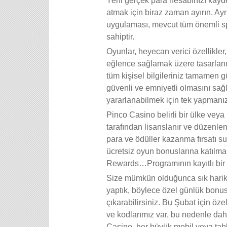
Yeni gerçek para hesabınızı kaydet
atmak için biraz zaman ayırın. Ayr
uygulaması, mevcut tüm önemli spo
sahiptir.
Oyunlar, heyecan verici özellikle
eğlence sağlamak üzere tasarlanmı
tüm kişisel bilgileriniz tamamen g
güvenli ve emniyetli olmasını sağ
yararlanabilmek için tek yapman
Pinco Casino belirli bir ülke veya 
tarafından lisanslanır ve düzenle
para ve ödüller kazanma fırsatı su
ücretsiz oyun bonuslarına katılma
Rewards…Programının kayıtlı bir 
Size mümkün olduğunca sık harika
yaptık, böylece özel günlük bonusl
çıkarabilirsiniz. Bu Şubat için öz
ve kodlarımız var, bu nedenle daha
Casino, her büyük mobil veya table