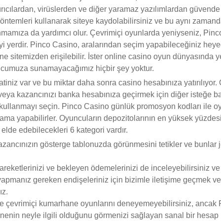
ırıcılardan, virüslerden ve diğer yaramaz yazılımlardan güvend
yöntemleri kullanarak siteye kaydolabilirsiniz ve bu aynı zamand
nmamıza da yardımcı olur. Çevrimiçi oyunlarda yeniyseniz, Pinc
i yerdir. Pinco Casino, aralarından seçim yapabileceğiniz heye
e sitemizden erişilebilir. İster online casino oyun dünyasında y
uncumuza sunamayacağımız hiçbir şey yoktur.
tiniz var ve bu miktar daha sonra casino hesabınıza yatırılıyor
 veya kazancınızı banka hesabınıza geçirmek için diğer isteğe 
 kullanmayı seçin. Pinco Casino günlük promosyon kodları ile o
ama yapabilirler. Oyuncuların depozitolarının en yüksek yüzdesi
 elde edebilecekleri 6 kategori vardır.
zancınızın gösterge tablonuzda görünmesini tetikler ve bunlar 
eketlerinizi ve bekleyen ödemelerinizi de inceleyebilirsiniz ve
 yapmanız gereken endişeleriniz için bizimle iletişime geçmek v
ız.
 çevrimiçi kumarhane oyunlarını deneyemeyebilirsiniz, ancak 
enin neyle ilgili olduğunu görmenizi sağlayan sanal bir hesap