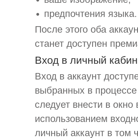
предпочтения языка.
После этого оба аккау
станет доступен преми
Вход в личный кабин
Вход в аккаунт доступ
выбранных в процессе
следует внести в окно 
использованием входн
личный аккаунт в том