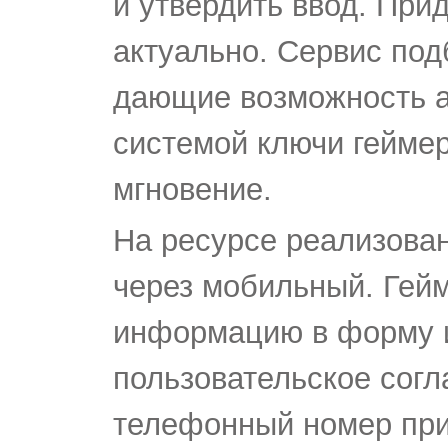
и утвердить ввод. При
актуально. Сервис по
дающие возможность а
системой ключи гейме
мгновение.
На ресурсе реализова
через мобильный. Гейм
информацию в форму и
пользовательское согл
телефонный номер при