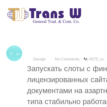
George
No Comments.
6570_ru
Запускать слоты с фи
лицензированных сайт
документами на азартн
типа стабильно работа