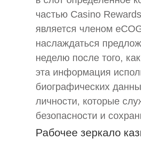
частью Casino Rewards
является членом eCO
наслаждаться предлож
неделю после того, ка
эта информация исполь
биографических данны
личности, которые слу
безопасности и сохран
Рабочее зеркало каз