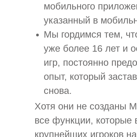
мобильного приложен
указанный в мобиль
Мы гордимся тем, чт
уже более 16 лет и 
игр, постоянно пред
опыт, который застав
снова.
Хотя они не созданы M
все функции, которые 
крупнейших игроков на