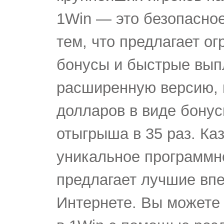
1Win — это безопасное
тем, что предлагает о
бонусы и быстрые вып
расширенную версию, в
долларов в виде бонус
отыгрыша в 35 раз. Ка
уникальное программн
предлагает лучшие впе
Интернете. Вы можете 