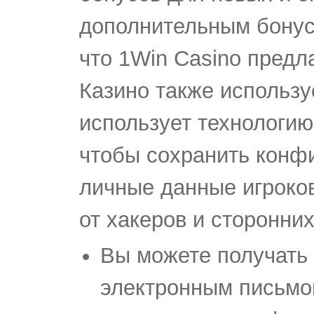
дополнительным бонусо
что 1Win Casino предл
Казино также использ
использует технологию
чтобы сохранить кон
личные данные игроков
от хакеров и сторонни
Вы можете получать 
электронным письмом,